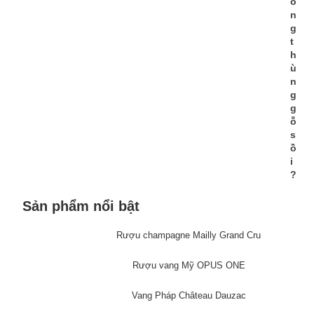
o
n
g
t
h
ù
n
g
g
ỗ
s
ồ
i
?
Sản phẩm nổi bật
Rượu champagne Mailly Grand Cru
Rượu vang Mỹ OPUS ONE
Vang Pháp Château Dauzac