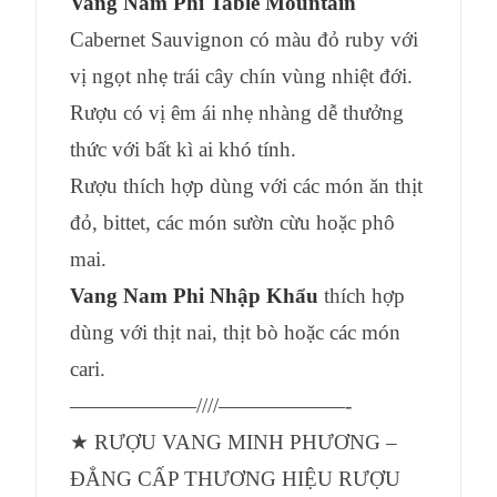
Vang Nam Phi Table Mountain
Cabernet Sauvignon có màu đỏ ruby với
vị ngọt nhẹ trái cây chín vùng nhiệt đới.
Rượu có vị êm ái nhẹ nhàng dễ thưởng
thức với bất kì ai khó tính.
Rượu thích hợp dùng với các món ăn thịt
đỏ, bittet, các món sườn cừu hoặc phô
mai.
Vang Nam Phi Nhập Khẩu
thích hợp
dùng với thịt nai, thịt bò hoặc các món
cari.
——————////——————-
★ RƯỢU VANG MINH PHƯƠNG –
ĐẲNG CẤP THƯƠNG HIỆU RƯỢU