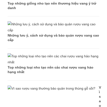
Top những giống nho tạo nên thương hiệu vang ý trứ
danh
Những lưu ý, cách sử dụng và bảo quản rượu vang cao
cấp
Top những loại nho tạo nên các chai rượu vang hảo
hạng nhất
V
ì
s
a
o