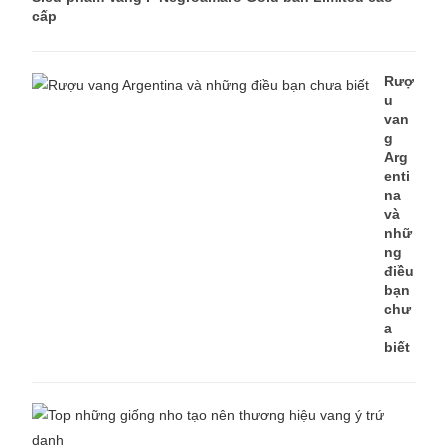
cấp
Rượ
u
van
g
Arg
enti
na
và
nhữ
ng
điều
bạn
chư
a
biết