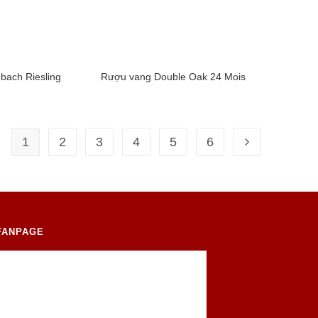
ach Riesling
Rượu vang Double Oak 24 Mois
1
2
3
4
5
6
FANPAGE