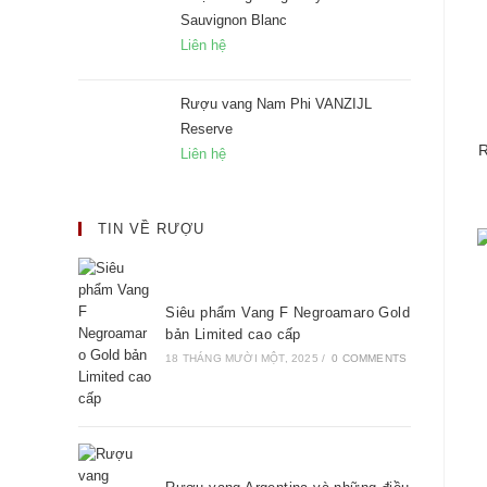
Sauvignon Blanc
Liên hệ
Rượu vang Nam Phi VANZIJL
Reserve
R
Liên hệ
TIN VỀ RƯỢU
Siêu phẩm Vang F Negroamaro Gold
bản Limited cao cấp
18 THÁNG MƯỜI MỘT, 2025
/
0 COMMENTS