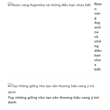
Rượ
u
van
g
Arg
enti
na
và
nhữ
ng
điều
bạn
chư
a
biết
Top những giống nho tạo nên thương hiệu vang ý trứ
danh