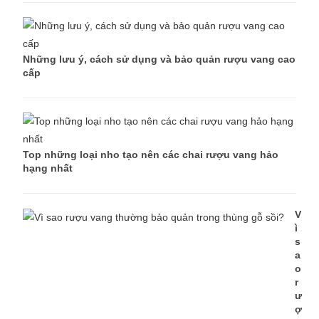
Những lưu ý, cách sử dụng và bảo quản rượu vang cao
cấp
Top những loại nho tạo nên các chai rượu vang hảo
hạng nhất
V
ì
s
a
o
r
ư
ợ