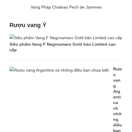
Vang Pháp Chateau Pech de Jammes
Rượu vang Ý
Siêu phẩm Vang F Negroamaro Gold bản Limited cao
cấp
Rượ
u
van
g
Arg
enti
na
và
nhữ
ng
điều
bạn